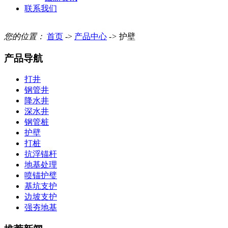
联系我们
您的位置：
首页
->
产品中心
->
护壁
产品导航
打井
钢管井
降水井
深水井
钢管桩
护壁
打桩
抗浮锚杆
地基处理
喷锚护璧
基坑支护
边坡支护
强夯地基