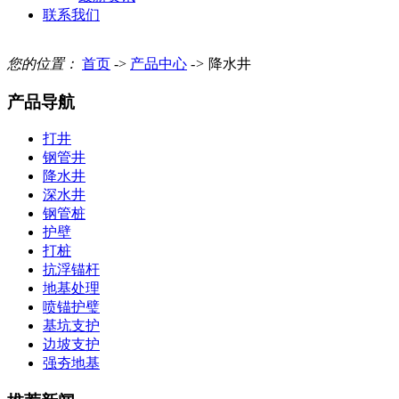
联系我们
您的位置：
首页
->
产品中心
->
降水井
产品导航
打井
钢管井
降水井
深水井
钢管桩
护壁
打桩
抗浮锚杆
地基处理
喷锚护璧
基坑支护
边坡支护
强夯地基